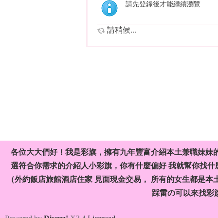
請先登錄後才能繼續瀏覽
請稍候...
各位大大們好！我是彩旗，擁有九年豐富介紹本土兼職妹妹
選符合你需求的介紹人小彩旗，你有什麼偏好 我就幫你找什麼
（外約飯店旅館酒店住家 見面現金交易， 所有的女生都是本
踩雷の可以來找彩