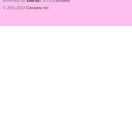
Powered by
Discuz!
X3.4
Licensed
© 2001-2013
Comsenz Inc.