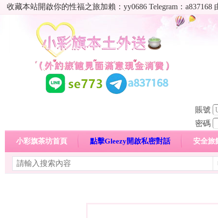
收藏本站開啟你的性福之旅加賴：yy0686 Telegram：a8
賬號
密碼
小彩旗茶坊首頁
點擊Gleezy開啟私密對話
安全旅
明碼標價特惠專區
熱門喝茶心得分享
高顏值現役