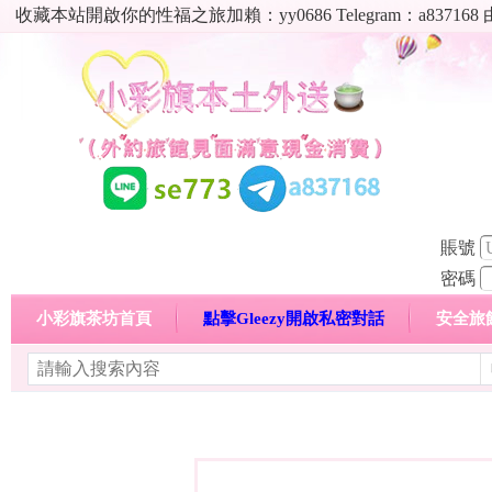
收藏本站開啟你的性福之旅加賴：yy0686 Telegram：a8
賬號
密碼
小彩旗茶坊首頁
點擊Gleezy開啟私密對話
安全旅
明碼標價特惠專區
熱門喝茶心得分享
高顏值現役