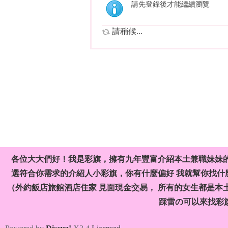
請先登錄後才能繼續瀏覽
請稍候...
各位大大們好！我是彩旗，擁有九年豐富介紹本土兼職妹妹
選符合你需求的介紹人小彩旗，你有什麼偏好 我就幫你找什麼
（外約飯店旅館酒店住家 見面現金交易， 所有的女生都是本
踩雷の可以來找彩