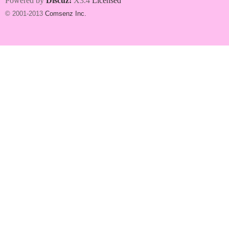
Powered by
Discuz!
X3.4
Licensed
© 2001-2013
Comsenz Inc.