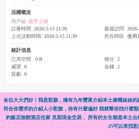
活躍概況
用戶組
新手上路
註冊時間
2026-5-15 21:39
最後訪問
2026-
上次活動時間
2026-5-15 21:39
所在時區
使用
統計信息
已用空間
0 B
積分
2
威望
0
金錢
2
貢獻
0
各位大大們好！我是彩旗，擁有九年豐富介紹本土兼職妹妹的
符合你需求的介紹人小彩旗，你有什麼偏好 我就幫你找什麼類型
約飯店旅館酒店住家 見面現金交易， 所有的女生都是本土
の可以來找彩