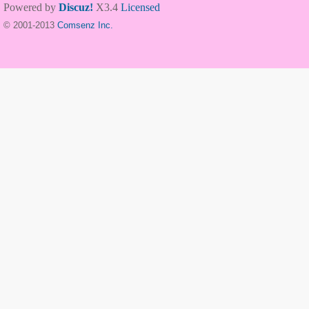
Powered by
Discuz!
X3.4
Licensed
© 2001-2013
Comsenz Inc.