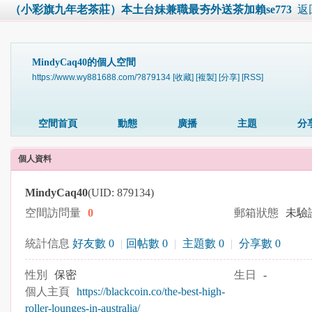
（小彩旗九年老茶莊）本土台妹兼職最夯外送茶加賴se773
返
MindyCaq40的個人空間
https://www.wy881688.com/?879134
[收藏]
[複製]
[分享]
[RSS]
空間首頁
動態
廣播
主題
分
個人資料
MindyCaq40
(UID: 879134)
空間訪問量
0
郵箱狀態
未驗
統計信息
好友數 0
|
回帖數 0
|
主題數 0
|
分享數 0
性別
保密
生日
-
個人主頁
https://blackcoin.co/the-best-high-
roller-lounges-in-australia/