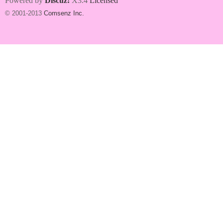
Powered by
Discuz!
X3.4
Licensed
© 2001-2013
Comsenz Inc.