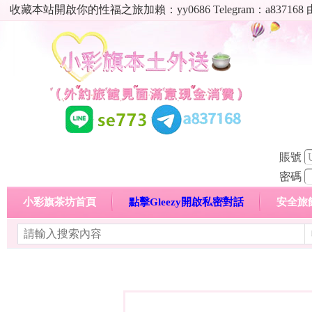
收藏本站開啟你的性福之旅加賴：yy0686 Telegram：a8
賬號
密碼
小彩旗茶坊首頁
點擊Gleezy開啟私密對話
安全旅
明碼標價特惠專區
熱門喝茶心得分享
高顏值現役