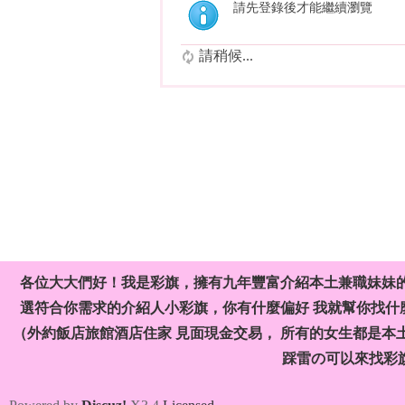
請先登錄後才能繼續瀏覽
請稍候...
各位大大們好！我是彩旗，擁有九年豐富介紹本土兼職妹妹
選符合你需求的介紹人小彩旗，你有什麼偏好 我就幫你找什麼
（外約飯店旅館酒店住家 見面現金交易， 所有的女生都是本
踩雷の可以來找彩