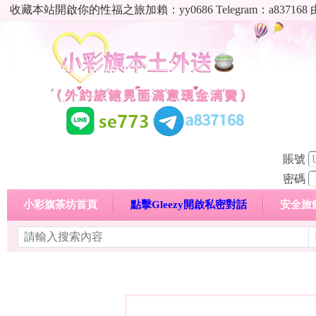
收藏本站開啟你的性福之旅加賴：yy0686 Telegram：a8
賬號
密碼
小彩旗茶坊首頁
點擊Gleezy開啟私密對話
安全旅
明碼標價特惠專區
熱門喝茶心得分享
高顏值現役