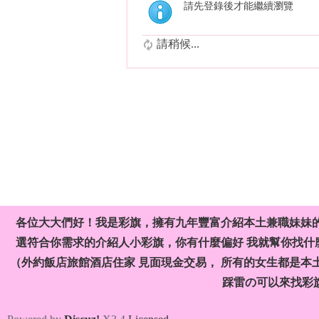
請先登錄後才能繼續瀏覽
請稍候...
各位大大們好！我是彩旗，擁有九年豐富介紹本土兼職妹妹
選符合你需求的介紹人小彩旗，你有什麼偏好 我就幫你找什麼
（外約飯店旅館酒店住家 見面現金交易， 所有的女生都是本
踩雷の可以來找彩