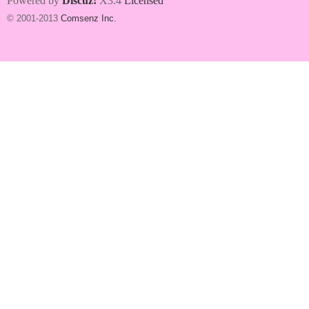
Powered by
Discuz!
X3.4
Licensed
© 2001-2013
Comsenz Inc.