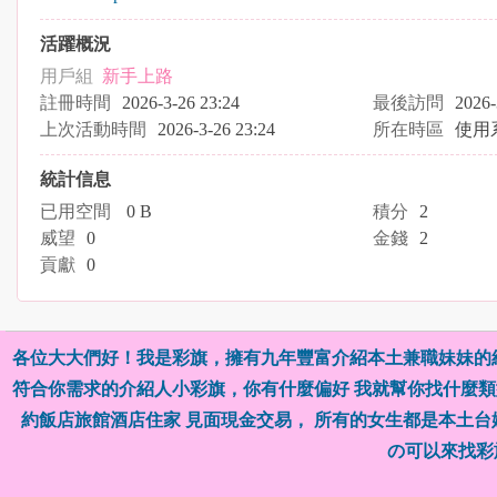
活躍概況
用戶組
新手上路
註冊時間
2026-3-26 23:24
最後訪問
2026-
上次活動時間
2026-3-26 23:24
所在時區
使用
統計信息
已用空間
0 B
積分
2
威望
0
金錢
2
貢獻
0
各位大大們好！我是彩旗，擁有九年豐富介紹本土兼職妹妹的
符合你需求的介紹人小彩旗，你有什麼偏好 我就幫你找什麼類型
約飯店旅館酒店住家 見面現金交易， 所有的女生都是本土
の可以來找彩