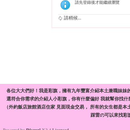
請先登錄後才能繼續瀏覽
請稍候...
各位大大們好！我是彩旗，擁有九年豐富介紹本土兼職妹妹
選符合你需求的介紹人小彩旗，你有什麼偏好 我就幫你找什麼
（外約飯店旅館酒店住家 見面現金交易， 所有的女生都是本
踩雷の可以來找彩