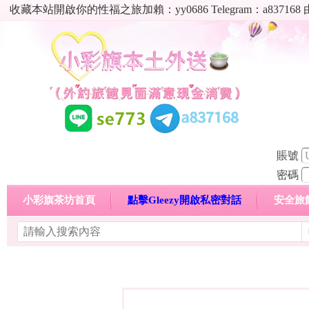
收藏本站開啟你的性福之旅加賴：yy0686 Telegram：a8
賬號
密碼
小彩旗茶坊首頁
點擊Gleezy開啟私密對話
安全旅
明碼標價特惠專區
熱門喝茶心得分享
高顏值現役