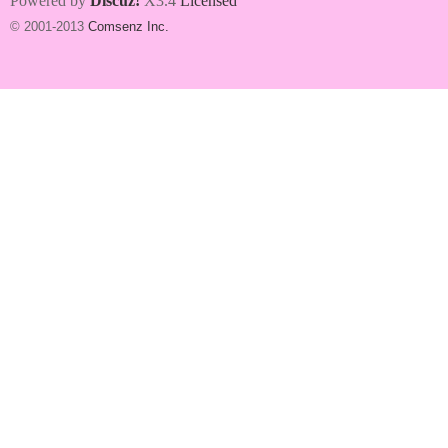
Powered by
Discuz!
X3.4
Licensed
© 2001-2013
Comsenz Inc.