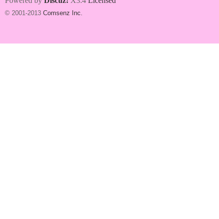
Powered by
Discuz!
X3.4
Licensed
© 2001-2013
Comsenz Inc.