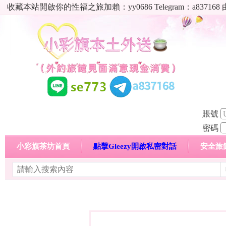
收藏本站開啟你的性福之旅加賴：yy0686 Telegram：a8
賬號
密碼
小彩旗茶坊首頁
點擊Gleezy開啟私密對話
安全旅
明碼標價特惠專區
熱門喝茶心得分享
高顏值現役