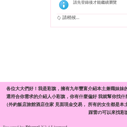
請先登錄後才能繼續瀏覽
請稍候...
各位大大們好！我是彩旗，擁有九年豐富介紹本土兼職妹妹
選符合你需求的介紹人小彩旗，你有什麼偏好 我就幫你找什麼
（外約飯店旅館酒店住家 見面現金交易， 所有的女生都是本
踩雷の可以來找彩