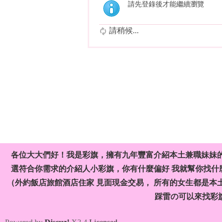
請先登錄後才能繼續瀏覽
請稍候...
各位大大們好！我是彩旗，擁有九年豐富介紹本土兼職妹妹
選符合你需求的介紹人小彩旗，你有什麼偏好 我就幫你找什麼
（外約飯店旅館酒店住家 見面現金交易， 所有的女生都是本
踩雷の可以來找彩