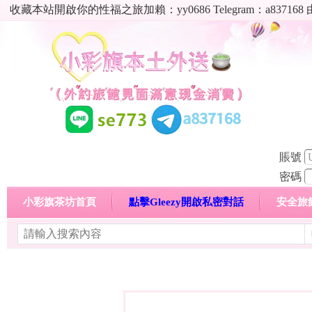
收藏本站開啟你的性福之旅加賴：yy0686 Telegram：a8
賬號
密碼
小彩旗茶坊首頁
點擊Gleezy開啟私密對話
安全旅
明碼標價特惠專區
熱門喝茶心得分享
高顏值現役