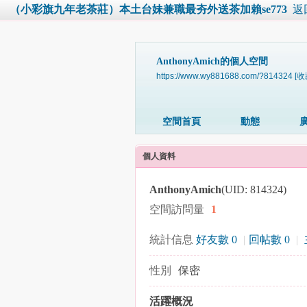
（小彩旗九年老茶莊）本土台妹兼職最夯外送茶加賴se773
返
AnthonyAmich的個人空間
https://www.wy881688.com/?814324
[收
空間首頁
動態
個人資料
AnthonyAmich
(UID: 814324)
空間訪問量
1
統計信息
好友數 0
|
回帖數 0
|
性別
保密
活躍概況