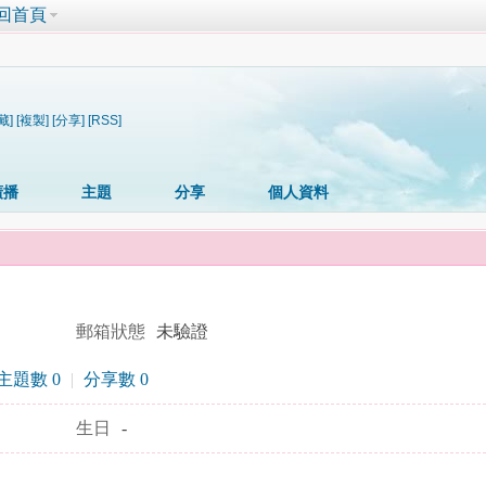
回首頁
藏]
[複製]
[分享]
[RSS]
廣播
主題
分享
個人資料
郵箱狀態
未驗證
主題數 0
|
分享數 0
生日
-