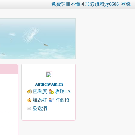
免費註冊不懂可加彩旗賴yy0686
登錄
AnthonyAmich
查看廣
收聽TA
播
加為好
打個招
友
呼
發送消
息