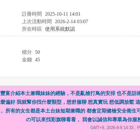
註冊時間
2025-10-11 14:01
上次活動時間
2026-2-14 03:07
所在時區
使用系統默認
積分
50
金錢
45
豐富介紹本土兼職妹妹的經驗，不是亂槍打鳥的安排 也不是話
麼偏好 我就幫你找什麼類型，想舒服聊 想真實玩 想低調放鬆 
， 所有的女生都是本土台妹短期兼職的 都會定期健檢安全衛生
の可以來找彩旗聊看看， 我會以誠信和專業為你服
GMT+8, 2026-8-9 14:33
, P