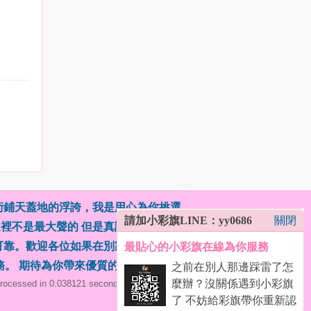
術鋪天蓋地的浮誇，我是用心為你挑選
請加小彩旗LINE：yy0686
關閉
這裡不是最大聲的 但是真誠經營的（外
可靠。歡迎各位如果在別家被話術踩雷
最貼心的小彩旗在線為你服務
務。 期待為你帶來優質的體驗！
(
)
之前在別人那邊踩雷了怎
麼辦？沒關係遇到小彩旗
rocessed in 0.038121 second(s), 18 queries .
了 不妨給彩旗帶你重新認