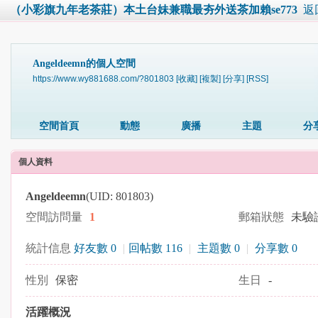
（小彩旗九年老茶莊）本土台妹兼職最夯外送茶加賴se773
返
Angeldeemn的個人空間
https://www.wy881688.com/?801803
[收藏]
[複製]
[分享]
[RSS]
空間首頁
動態
廣播
主題
分
個人資料
Angeldeemn
(UID: 801803)
空間訪問量
1
郵箱狀態
未驗
統計信息
好友數 0
|
回帖數 116
|
主題數 0
|
分享數 0
性別
保密
生日
-
活躍概況