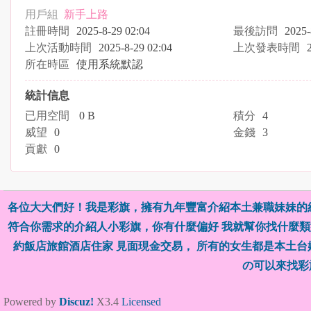
用戶組
新手上路
註冊時間
2025-8-29 02:04
最後訪問
2025-
上次活動時間
2025-8-29 02:04
上次發表時間
所在時區
使用系統默認
統計信息
已用空間
0 B
積分
4
威望
0
金錢
3
貢獻
0
各位大大們好！我是彩旗，擁有九年豐富介紹本土兼職妹妹的
符合你需求的介紹人小彩旗，你有什麼偏好 我就幫你找什麼類型
約飯店旅館酒店住家 見面現金交易， 所有的女生都是本土
の可以來找彩
Powered by
Discuz!
X3.4
Licensed