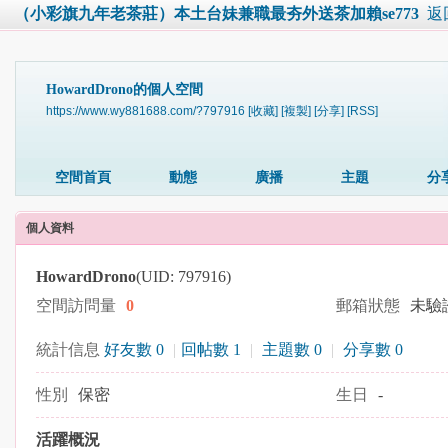
（小彩旗九年老茶莊）本土台妹兼職最夯外送茶加賴se773
返
HowardDrono的個人空間
https://www.wy881688.com/?797916
[收藏]
[複製]
[分享]
[RSS]
空間首頁
動態
廣播
主題
分
個人資料
HowardDrono
(UID: 797916)
空間訪問量
0
郵箱狀態
未驗
統計信息
好友數 0
|
回帖數 1
|
主題數 0
|
分享數 0
性別
保密
生日
-
活躍概況