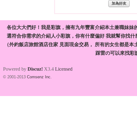
加為好友
各位大大們好！我是彩旗，擁有九年豐富介紹本土兼職妹妹
選符合你需求的介紹人小彩旗，你有什麼偏好 我就幫你找什麼
（外約飯店旅館酒店住家 見面現金交易， 所有的女生都是本
旗
踩雷の可以來找彩
Powered by
Discuz!
X3.4
Licensed
© 2001-2013
Comsenz Inc.
九