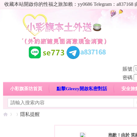
收藏本站開啟你的性福之旅加賴：yy0686 Telegram：a8
賬號
密碼
小彩旗茶坊首頁
點擊Gleezy開啟私密對話
安全旅
明碼標價特惠專區
熱門喝茶心得分享
高顏值現役
隱私提醒
抱歉！由於 笑