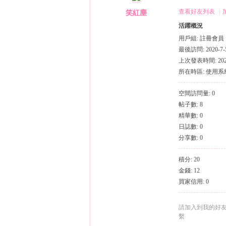
（
›
›
查看好友列表
|
笑紅塵
活躍概況
用戶組:
註冊會員
最後訪問: 2020-7-5
上次發表時間: 2020-
所在時區: 使用
空間訪問量: 0
帖子數: 8
小
精華數: 0
日誌數: 0
分享數: 0
積分: 20
金錢: 12
買家信用: 0
彩
請加入到我的好
繫