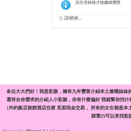
請先登錄後才能繼續瀏覽
請稍候...
各位大大們好！我是彩旗，擁有九年豐富介紹本土兼職妹妹
選符合你需求的介紹人小彩旗，你有什麼偏好 我就幫你找什麼
（外約飯店旅館酒店住家 見面現金交易， 所有的女生都是本
踩雷の可以來找彩