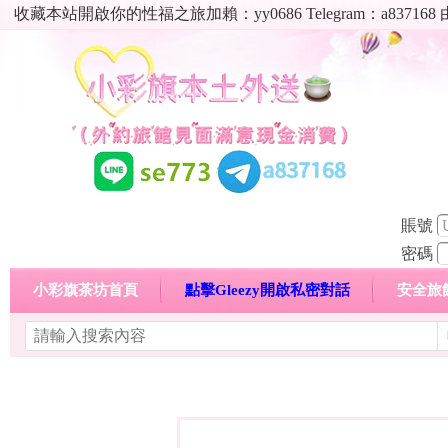
收藏本站開啟你的性福之旅加賴：yy0686 Telegram：a8
賬號
密碼
小彩旗茶坊首頁
點擊Gleezy開啟私密對話
安全旅
明碼標價特惠專區
熱門喝茶心得分享
高顏值現役