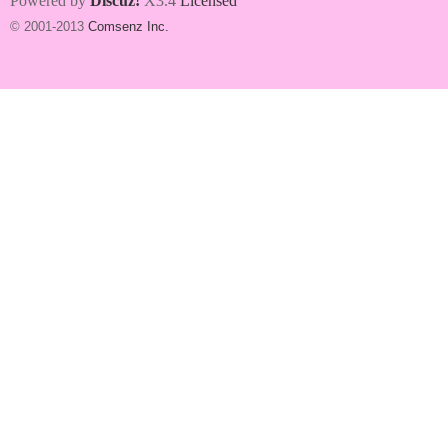
Powered by
Discuz!
X3.4
Licensed
© 2001-2013
Comsenz Inc.