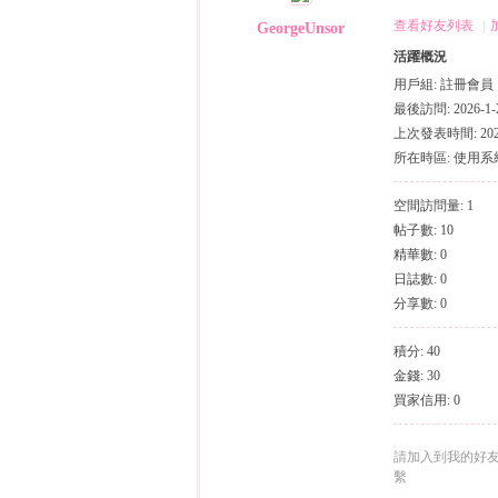
（
›
›
查看好友列表
|
GeorgeUnsor
活躍概況
用戶組:
註冊會員
最後訪問: 2026-1-2
上次發表時間: 2026-
所在時區: 使用
空間訪問量: 1
帖子數: 10
小
精華數: 0
日誌數: 0
分享數: 0
積分: 40
金錢: 30
買家信用: 0
彩
請加入到我的好
繫