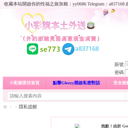
收藏本站開啟你的性福之旅加賴：yy0686 Telegram：a8
賬號
密碼
小彩旗茶坊首頁
點擊Gleezy開啟私密對話
安全旅
明碼標價特惠專區
熱門喝茶心得分享
高顏值現役
隱私提醒
抱歉！由於 Ge