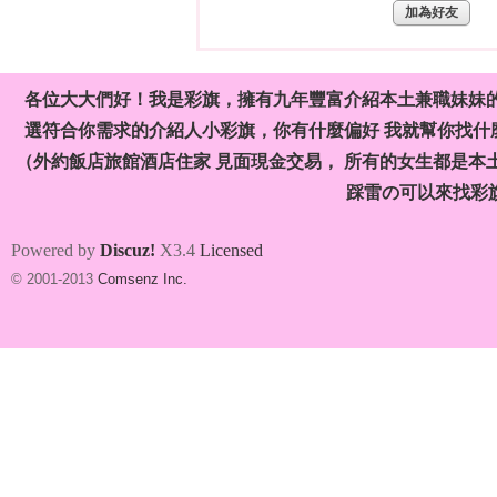
加為好友
各位大大們好！我是彩旗，擁有九年豐富介紹本土兼職妹妹
選符合你需求的介紹人小彩旗，你有什麼偏好 我就幫你找什麼
（外約飯店旅館酒店住家 見面現金交易， 所有的女生都是本
旗
踩雷の可以來找彩
Powered by
Discuz!
X3.4
Licensed
© 2001-2013
Comsenz Inc.
九