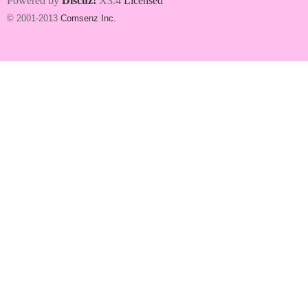
Powered by
Discuz!
X3.4
Licensed
© 2001-2013
Comsenz Inc.