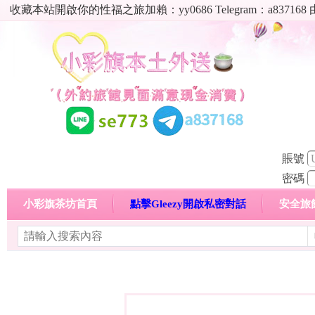
收藏本站開啟你的性福之旅加賴：yy0686 Telegram：a8
賬號
密碼
小彩旗茶坊首頁
點擊Gleezy開啟私密對話
安全旅
明碼標價特惠專區
熱門喝茶心得分享
高顏值現役