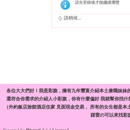
請先登錄後才能繼續瀏覽
請稍候...
各位大大們好！我是彩旗，擁有九年豐富介紹本土兼職妹妹
選符合你需求的介紹人小彩旗，你有什麼偏好 我就幫你找什麼
（外約飯店旅館酒店住家 見面現金交易， 所有的女生都是本
踩雷の可以來找彩