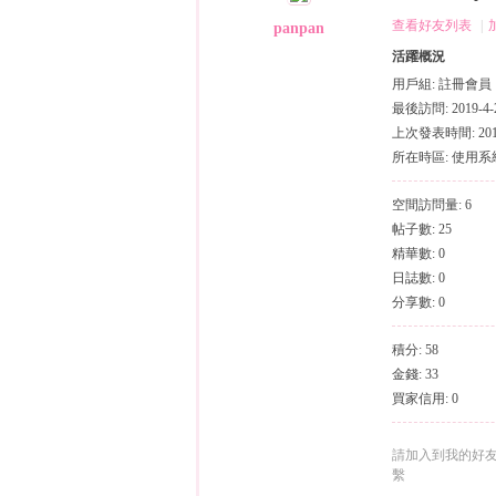
（
›
›
查看好友列表
|
panpan
活躍概況
用戶組:
註冊會員
最後訪問: 2019-4-2
上次發表時間: 2019-
所在時區: 使用
空間訪問量: 6
帖子數: 25
小
精華數: 0
日誌數: 0
分享數: 0
積分: 58
金錢: 33
買家信用: 0
彩
請加入到我的好
繫