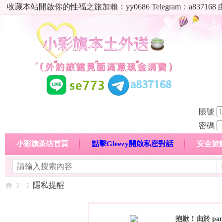
收藏本站開啟你的性福之旅加賴：yy0686 Telegram：a8
賬號
密碼
小彩旗茶坊首頁
點擊Gleezy開啟私密對話
安全旅
明碼標價特惠專區
熱門喝茶心得分享
高顏值現役
隱私提醒
抱歉！由於 p