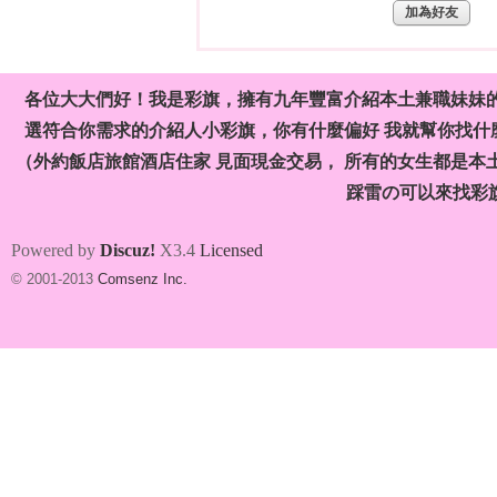
加為好友
各位大大們好！我是彩旗，擁有九年豐富介紹本土兼職妹妹
選符合你需求的介紹人小彩旗，你有什麼偏好 我就幫你找什麼
（外約飯店旅館酒店住家 見面現金交易， 所有的女生都是本
旗
踩雷の可以來找彩
Powered by
Discuz!
X3.4
Licensed
© 2001-2013
Comsenz Inc.
九