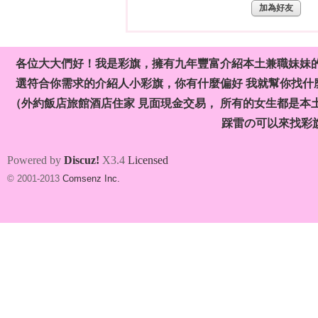
加為好友
各位大大們好！我是彩旗，擁有九年豐富介紹本土兼職妹妹
選符合你需求的介紹人小彩旗，你有什麼偏好 我就幫你找什麼
（外約飯店旅館酒店住家 見面現金交易， 所有的女生都是本
旗
踩雷の可以來找彩
Powered by
Discuz!
X3.4
Licensed
© 2001-2013
Comsenz Inc.
九