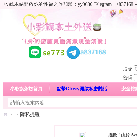
收藏本站開啟你的性福之旅加賴：yy0686 Telegram：a8
賬號
密碼
小彩旗茶坊首頁
點擊Gleezy開啟私密對話
安全旅
明碼標價特惠專區
熱門喝茶心得分享
高顏值現役
隱私提醒
抱歉！由於 Ac