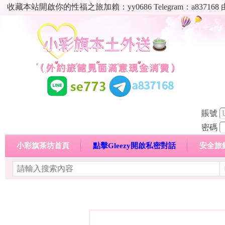
收藏本站開啟你的性福之旅加賴：yy0686 Telegram：a8
賬號
密碼
小彩旗茶坊首頁
點擊Gleezy開啟私密對話
安全旅
明碼標價特惠專區
熱門喝茶心得分享
高顏值現役