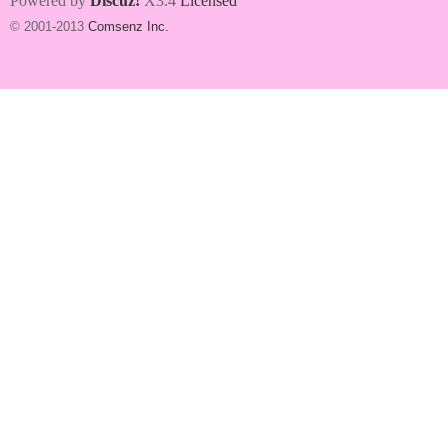
Powered by
Discuz!
X3.4
Licensed
© 2001-2013
Comsenz Inc.