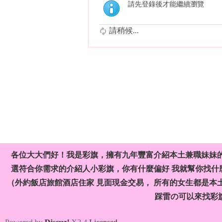
請先登錄後才能繼續瀏覽
請稍候...
各位大大們好！我是彩旗，擁有九年豐富介紹本土兼職妹妹
選符合你需求的介紹人小彩旗，你有什麼偏好 我就幫你找什麼
（外約飯店旅館酒店住家 見面現金交易， 所有的女生都是本
踩雷の可以來找彩