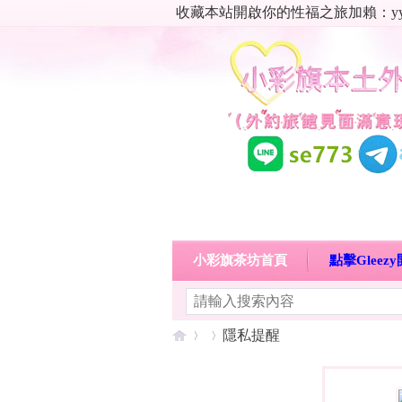
收藏本站開啟你的性福之旅加賴：yy06
小彩旗茶坊首頁
點擊Glee
明碼標價特惠專區
熱門喝茶
隱私提醒