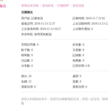
索
查看好友列表
|
加為好友
|
打個招呼
|
發送消息
爺兵
活躍概況
用戶組:
註冊會員
註冊時間: 2019-11-7 21:02
最後訪問: 2019-11-13 12:37
上次活動時間: 2019-11-13 12
上次發表時間: 2019-11-13 10:27
上次郵件通知: 0
所在時區: 使用系統默認
空間訪問量: 0
好友數: 0
帖子數: 8
主題數: 0
精華數: 0
記錄數: 0
日誌數: 0
相冊數: 0
分享數: 0
已用空間: 0 B
積分: 20
威望: 0
金錢: 12
貢獻: 0
買家信用: 0
賣家信用: 0
請加入到我的好友中，您就可以瞭解我的近況，與我一起交流，隨時
繫