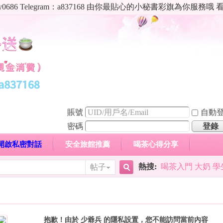
86 Telegram：a837168 由你最貼心的小秘書彩旗為你服務
賬號
自動
密碼
登錄
zy開啟私密對話
安全旅館推薦
喝茶心得分享
日本贊
熱搜:
喝茶入門 大奶 學
帖子
搜
心得分享
高顏值現役空姐專區
新手喝茶入門須知
抱歉！由於 少爺兵 的隱私設置，您不能訪問當前內容