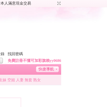
哦 看本人滿意現金交易
登錄
找回密碼
免費註冊不懂可加彩旗賴yy0686
快捷導航
助商·「ときめく茶屋」
生妹 空姐 人妻 無套 熟女
台灣成人約炮福利群組