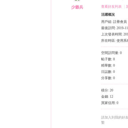
（
›
›
查看好友列表
|
少爺兵
活躍概況
用戶組:
註冊會員
最後訪問: 2019-11-
上次發表時間: 2019-
所在時區: 使用
空間訪問量: 0
帖子數: 8
小
精華數: 0
日誌數: 0
分享數: 0
積分: 20
金錢: 12
買家信用: 0
彩
請加入到我的好
繫