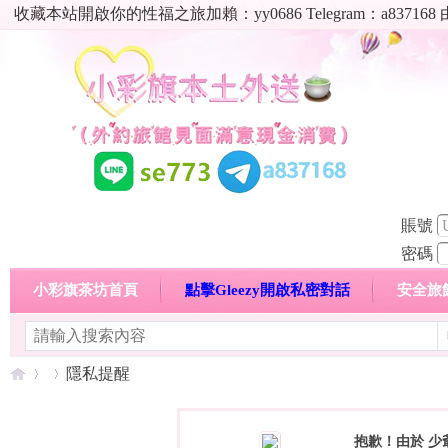
收藏本站開啟你的性福之旅加賴：yy0686 Telegram：a8
賬號
密碼
小彩旗茶坊首頁
點擊Gleezy開啟私密對話
安全旅
明碼標價特惠專區
熱門喝茶心得分享
高顏值現役
隱私提醒
抱歉！由於 少