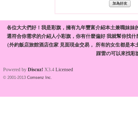
加為好友
各位大大們好！我是彩旗，擁有九年豐富介紹本土兼職妹妹
選符合你需求的介紹人小彩旗，你有什麼偏好 我就幫你找什麼
（外約飯店旅館酒店住家 見面現金交易， 所有的女生都是本
旗
踩雷の可以來找彩
Powered by
Discuz!
X3.4
Licensed
© 2001-2013
Comsenz Inc.
九