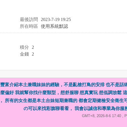
最後訪問
2023-7-19 19:25
所在時區
使用系統默認
積分
2
金錢
2
豐富介紹本土兼職妹妹的經驗，不是亂槍打鳥的安排 也不是話
麼偏好 我就幫你找什麼類型，想舒服聊 想真實玩 想低調放鬆 
， 所有的女生都是本土台妹短期兼職的 都會定期健檢安全衛生
の可以來找彩旗聊看看， 我會以誠信和專業為你服
GMT+8, 2026-8-6 17:40
, P