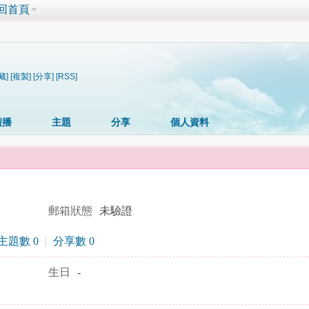
回首頁
藏]
[複製]
[分享]
[RSS]
廣播
主題
分享
個人資料
郵箱狀態
未驗證
主題數 0
|
分享數 0
生日
-