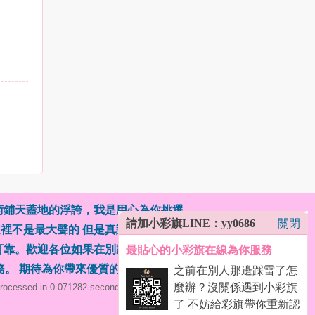
術鋪天蓋地的浮誇，我是用心為你挑選
請加小彩旗LINE：yy0686
關閉
這裡不是最大聲的 但是真誠經營的（外
可靠。歡迎各位如果在別家被話術踩雷
最貼心的小彩旗在線為你服務
務。 期待為你帶來優質的體驗！
(
)
之前在別人那邊踩雷了怎
麼辦？沒關係遇到小彩旗
rocessed in 0.071282 second(s), 19 queries .
了 不妨給彩旗帶你重新認