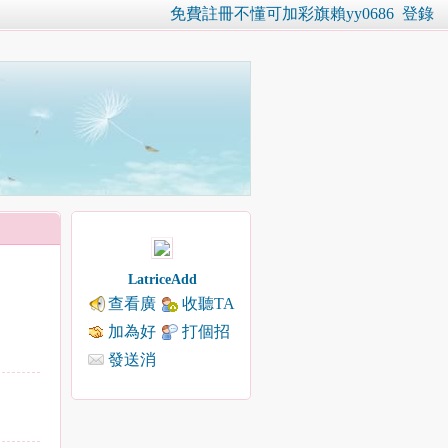
免費註冊不懂可加彩旗賴yy0686
登錄
LatriceAdd
查看廣
收聽TA
播
加為好
打個招
友
呼
發送消
息