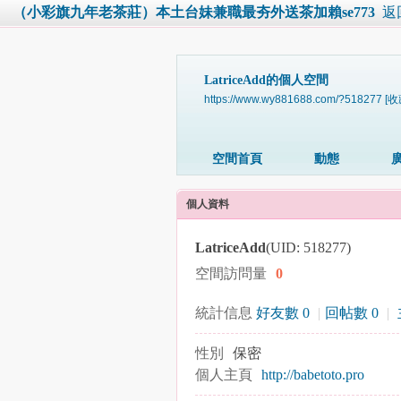
（小彩旗九年老茶莊）本土台妹兼職最夯外送茶加賴se773
返
LatriceAdd的個人空間
https://www.wy881688.com/?518277
[收
空間首頁
動態
個人資料
LatriceAdd
(UID: 518277)
空間訪問量
0
統計信息
好友數 0
|
回帖數 0
|
性別
保密
個人主頁
http://babetoto.pro