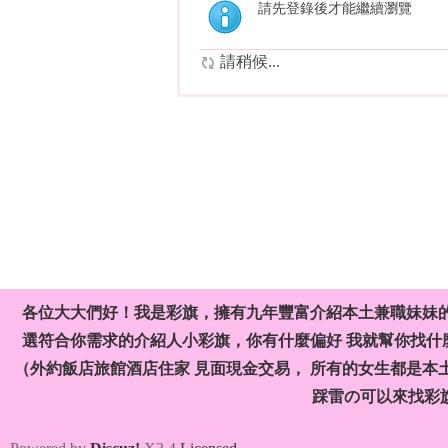
請先登錄後才能繼續瀏覽
請稍候...
各位大大們好！我是彩旗，擁有九年豐富介紹本土兼職妹妹
選符合你需求的介紹人小彩旗，你有什麼偏好 我就幫你找什麼
（外約飯店旅館酒店住家 見面現金交易， 所有的女生都是本
踩雷の可以來找彩