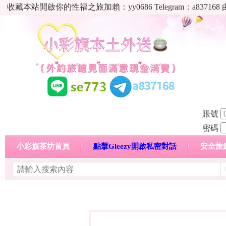
收藏本站開啟你的性福之旅加賴：yy0686 Telegram：a8
賬號
密碼
小彩旗茶坊首頁
點擊Gleezy開啟私密對話
安全旅
明碼標價特惠專區
熱門喝茶心得分享
高顏值現役