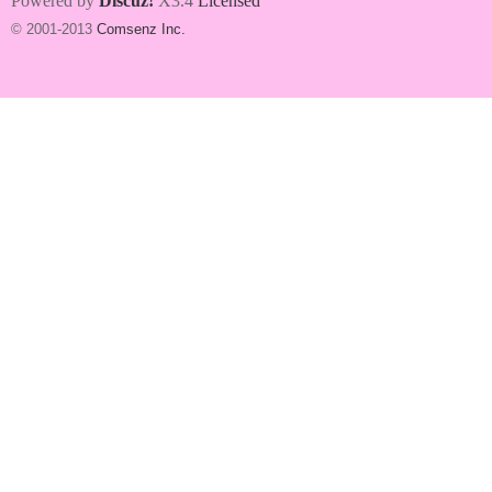
Powered by
Discuz!
X3.4
Licensed
© 2001-2013
Comsenz Inc.