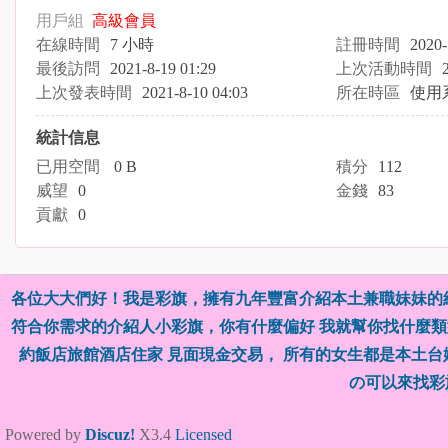
用戶組
高級會員
在線時間
7 小時
註冊時間
2020-
最後訪問
2021-8-19 01:29
上次活動時間
上次發表時間
2021-8-10 04:03
所在時區
使用
統計信息
已用空間
0 B
積分
112
威望
0
金錢
83
貢獻
0
各位大大們好！我是彩旗，擁有九年豐富介紹本土兼職妹妹的
符合你需求的介紹人小彩旗，你有什麼偏好 我就幫你找什麼類型
約飯店旅館酒店住家 見面現金交易， 所有的女生都是本土
の可以來找彩
Powered by
Discuz!
X3.4
Licensed