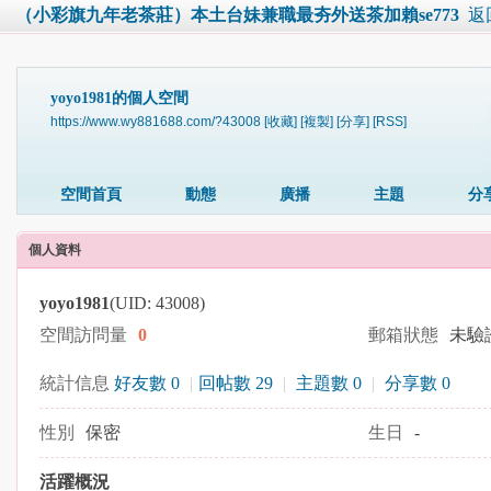
（小彩旗九年老茶莊）本土台妹兼職最夯外送茶加賴se773
返
yoyo1981的個人空間
https://www.wy881688.com/?43008
[收藏]
[複製]
[分享]
[RSS]
空間首頁
動態
廣播
主題
分
個人資料
yoyo1981
(UID: 43008)
空間訪問量
0
郵箱狀態
未驗
統計信息
好友數 0
|
回帖數 29
|
主題數 0
|
分享數 0
性別
保密
生日
-
活躍概況