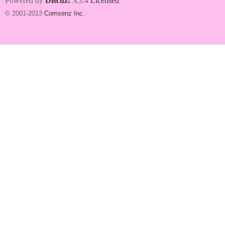
Powered by
Discuz!
X3.4
Licensed
© 2001-2013
Comsenz Inc.