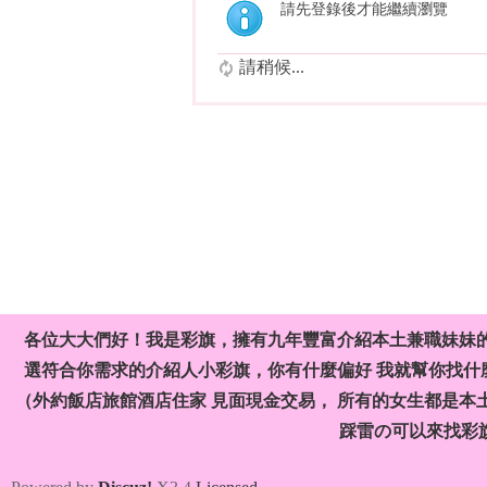
請先登錄後才能繼續瀏覽
請稍候...
各位大大們好！我是彩旗，擁有九年豐富介紹本土兼職妹妹
選符合你需求的介紹人小彩旗，你有什麼偏好 我就幫你找什麼
（外約飯店旅館酒店住家 見面現金交易， 所有的女生都是本
踩雷の可以來找彩