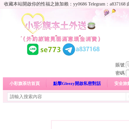
收藏本站開啟你的性福之旅加賴：yy0686 Telegram：a8
賬號
密碼
小彩旗茶坊首頁
點擊Gleezy開啟私密對話
安全旅
明碼標價特惠專區
熱門喝茶心得分享
高顏值現役