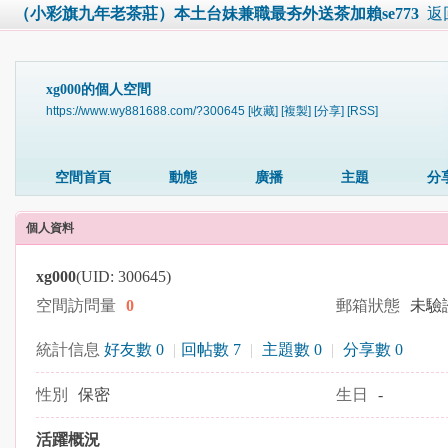
（小彩旗九年老茶莊）本土台妹兼職最夯外送茶加賴se773
返
xg000的個人空間
https://www.wy881688.com/?300645
[收藏]
[複製]
[分享]
[RSS]
空間首頁
動態
廣播
主題
分
個人資料
xg000
(UID: 300645)
空間訪問量
0
郵箱狀態
未驗
統計信息
好友數 0
|
回帖數 7
|
主題數 0
|
分享數 0
性別
保密
生日
-
活躍概況