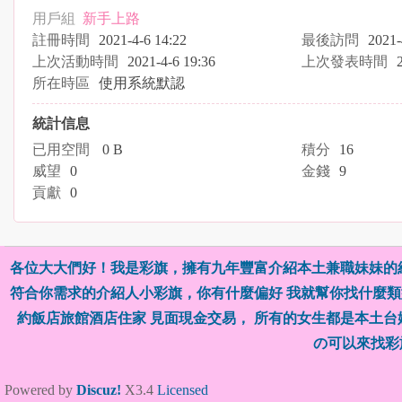
用戶組
新手上路
註冊時間
2021-4-6 14:22
最後訪問
2021-
上次活動時間
2021-4-6 19:36
上次發表時間
所在時區
使用系統默認
統計信息
已用空間
0 B
積分
16
威望
0
金錢
9
貢獻
0
各位大大們好！我是彩旗，擁有九年豐富介紹本土兼職妹妹的
符合你需求的介紹人小彩旗，你有什麼偏好 我就幫你找什麼類型
約飯店旅館酒店住家 見面現金交易， 所有的女生都是本土
の可以來找彩
Powered by
Discuz!
X3.4
Licensed