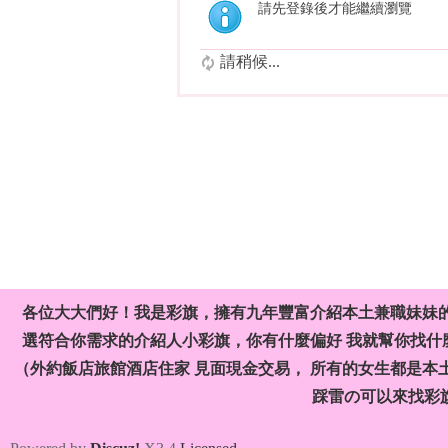
請先登錄後才能繼續瀏覽
請稍候...
各位大大們好！我是彩旗，擁有九年豐富介紹本土兼職妹妹
選符合你需求的介紹人小彩旗，你有什麼偏好 我就幫你找什麼
（外約飯店旅館酒店住家 見面現金交易， 所有的女生都是本
踩雷の可以來找彩