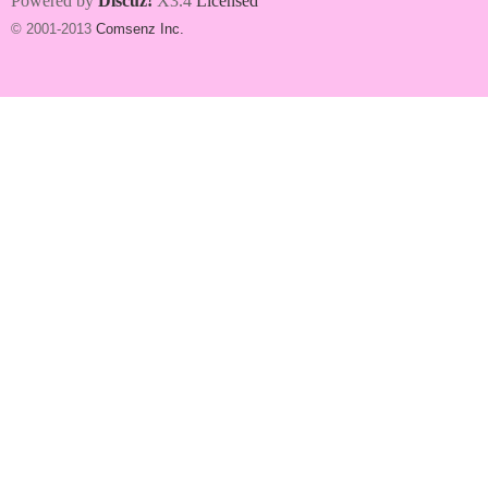
Powered by
Discuz!
X3.4
Licensed
© 2001-2013
Comsenz Inc.