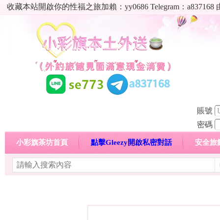
收藏本站開啟你的性福之旅加賴：yy0686 Telegram：a8
賬號
密碼
小彩旗茶坊首頁
點擊Gleezy開啟私密對話
安全旅
明碼標價特惠專區
熱門喝茶心得分享
高顏值現役