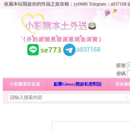
收藏本站開啟你的性福之旅加賴：yy0686 Telegram：a8
賬號
密碼
小彩旗茶坊首頁
點擊Gleezy開啟私密對話
安全旅
明碼標價特惠專區
熱門喝茶心得分享
高顏值現役