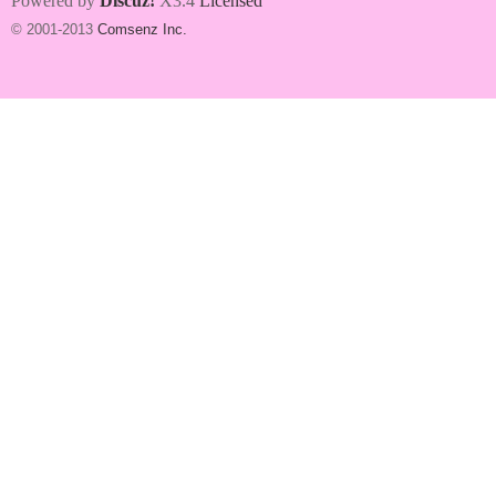
Powered by
Discuz!
X3.4
Licensed
© 2001-2013
Comsenz Inc.