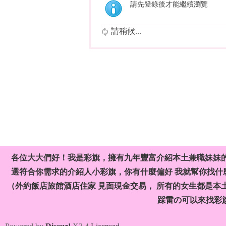
請先登錄後才能繼續瀏覽
請稍候...
各位大大們好！我是彩旗，擁有九年豐富介紹本土兼職妹妹
選符合你需求的介紹人小彩旗，你有什麼偏好 我就幫你找什麼
（外約飯店旅館酒店住家 見面現金交易， 所有的女生都是本
踩雷の可以來找彩