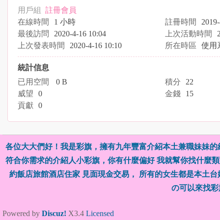
用戶組
註冊會員
在線時間
1 小時
註冊時間
2019-
最後訪問
2020-4-16 10:04
上次活動時間
上次發表時間
2020-4-16 10:10
所在時區
使用
統計信息
已用空間
0 B
積分
22
威望
0
金錢
15
貢獻
0
各位大大們好！我是彩旗，擁有九年豐富介紹本土兼職妹妹的
符合你需求的介紹人小彩旗，你有什麼偏好 我就幫你找什麼類型
約飯店旅館酒店住家 見面現金交易， 所有的女生都是本土
の可以來找彩
Powered by
Discuz!
X3.4
Licensed