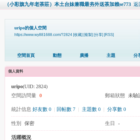
（小彩旗九年老茶莊）本土台妹兼職最夯外送茶加賴se773
返
uripo的個人空間
https://www.wy881688.com/?2824
[收藏]
[複製]
[分享]
[RSS]
空間首頁
動態
廣播
主題
分
個人資料
uripo
(UID: 2824)
空間訪問量
0
郵箱狀態
未驗
統計信息
好友數 0
|
回帖數 7
|
主題數 0
|
分享數 0
性別
保密
生日
-
活躍概況