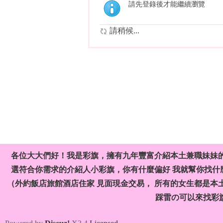
請先登錄後才能繼續瀏覽
請稍候...
各位大大們好！我是彩旗，擁有九年豐富介紹本土兼職妹妹
選符合你需求的介紹人小彩旗，你有什麼偏好 我就幫你找什麼
（外約飯店旅館酒店住家 見面現金交易， 所有的女生都是本
踩雷の可以來找彩