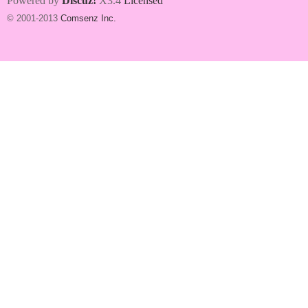
Powered by
Discuz!
X3.4
Licensed
© 2001-2013
Comsenz Inc.