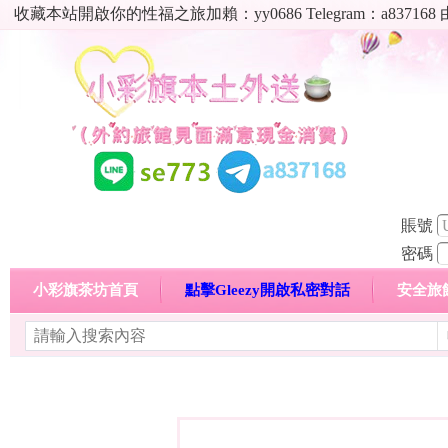
收藏本站開啟你的性福之旅加賴：yy0686 Telegram：a8
賬號
密碼
小彩旗茶坊首頁
點擊Gleezy開啟私密對話
安全旅
明碼標價特惠專區
熱門喝茶心得分享
高顏值現役