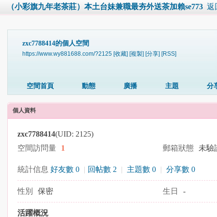
（小彩旗九年老茶莊）本土台妹兼職最夯外送茶加賴se773
返
zxc7788414的個人空間
https://www.wy881688.com/?2125
[收藏]
[複製]
[分享]
[RSS]
空間首頁
動態
廣播
主題
分
個人資料
zxc7788414
(UID: 2125)
空間訪問量
1
郵箱狀態
未驗
統計信息
好友數 0
|
回帖數 2
|
主題數 0
|
分享數 0
性別
保密
生日
-
活躍概況