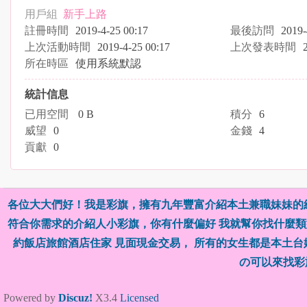
用戶組
新手上路
註冊時間
2019-4-25 00:17
最後訪問
2019-
上次活動時間
2019-4-25 00:17
上次發表時間
所在時區
使用系統默認
統計信息
已用空間
0 B
積分
6
威望
0
金錢
4
貢獻
0
各位大大們好！我是彩旗，擁有九年豐富介紹本土兼職妹妹的
符合你需求的介紹人小彩旗，你有什麼偏好 我就幫你找什麼類型
約飯店旅館酒店住家 見面現金交易， 所有的女生都是本土
の可以來找彩
Powered by
Discuz!
X3.4
Licensed