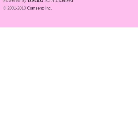
Powered by
Discuz!
X3.4
Licensed
© 2001-2013
Comsenz Inc.