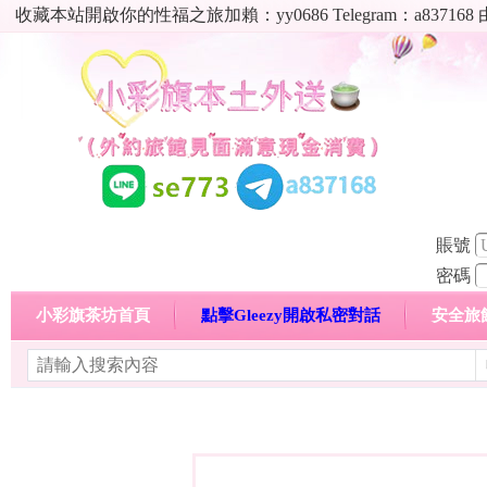
收藏本站開啟你的性福之旅加賴：yy0686 Telegram：a8
賬號
密碼
小彩旗茶坊首頁
點擊Gleezy開啟私密對話
安全旅
明碼標價特惠專區
熱門喝茶心得分享
高顏值現役