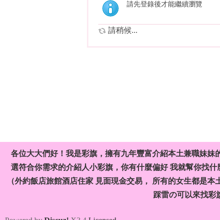
請先登錄後才能繼續瀏覽
請稍候...
各位大大們好！我是彩旗，擁有九年豐富介紹本土兼職妹妹
選符合你需求的介紹人小彩旗，你有什麼偏好 我就幫你找什麼
（外約飯店旅館酒店住家 見面現金交易， 所有的女生都是本
踩雷の可以來找彩