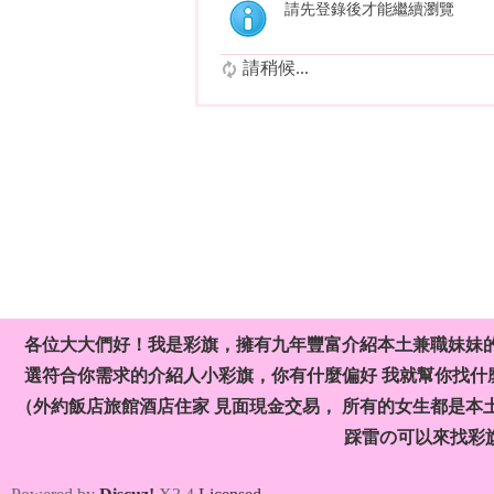
請先登錄後才能繼續瀏覽
請稍候...
各位大大們好！我是彩旗，擁有九年豐富介紹本土兼職妹妹
選符合你需求的介紹人小彩旗，你有什麼偏好 我就幫你找什麼
（外約飯店旅館酒店住家 見面現金交易， 所有的女生都是本
踩雷の可以來找彩