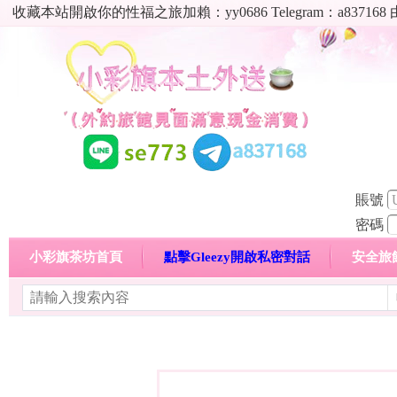
收藏本站開啟你的性福之旅加賴：yy0686 Telegram：a8
賬號
密碼
小彩旗茶坊首頁
點擊Gleezy開啟私密對話
安全旅
明碼標價特惠專區
熱門喝茶心得分享
高顏值現役