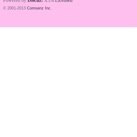
Powered by
Discuz!
X3.4
Licensed
© 2001-2013
Comsenz Inc.