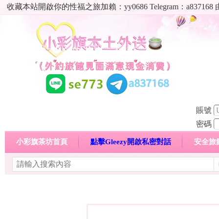
收藏本站開啟你的性福之旅加賴：yy0686 Telegram：a8
賬號
密碼
小彩旗茶坊首頁
點擊Gleezy開啟私密對話
安全旅
明碼標價特惠專區
熱門喝茶心得分享
高顏值現役