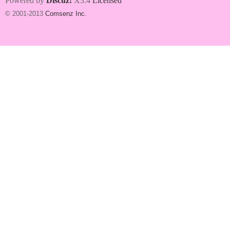
Powered by
Discuz!
X3.4
Licensed
© 2001-2013
Comsenz Inc.