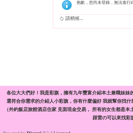
抱歉，您尚未登錄，無法進行
請稍候...
各位大大們好！我是彩旗，擁有九年豐富介紹本土兼職妹妹
選符合你需求的介紹人小彩旗，你有什麼偏好 我就幫你找什麼
（外約飯店旅館酒店住家 見面現金交易， 所有的女生都是本
踩雷の可以來找彩