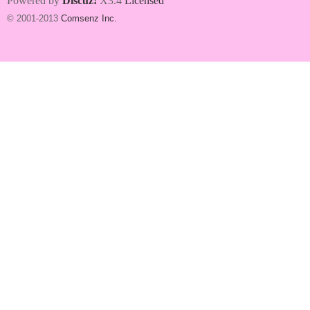
Powered by
Discuz!
X3.4
Licensed
© 2001-2013
Comsenz Inc.