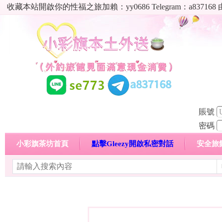
收藏本站開啟你的性福之旅加賴：yy0686 Telegram：a8
賬號
密碼
小彩旗茶坊首頁
點擊Gleezy開啟私密對話
安全旅
明碼標價特惠專區
熱門喝茶心得分享
高顏值現役