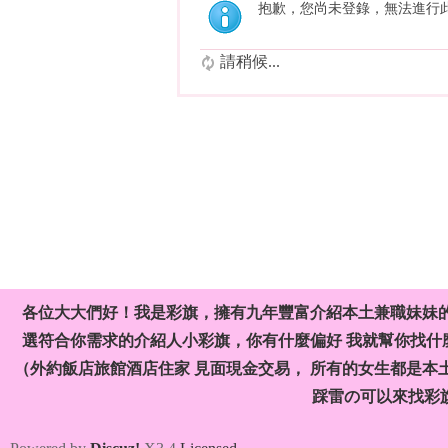
抱歉，您尚未登錄，無法進行
請稍候...
各位大大們好！我是彩旗，擁有九年豐富介紹本土兼職妹妹
選符合你需求的介紹人小彩旗，你有什麼偏好 我就幫你找什麼
（外約飯店旅館酒店住家 見面現金交易， 所有的女生都是本
踩雷の可以來找彩