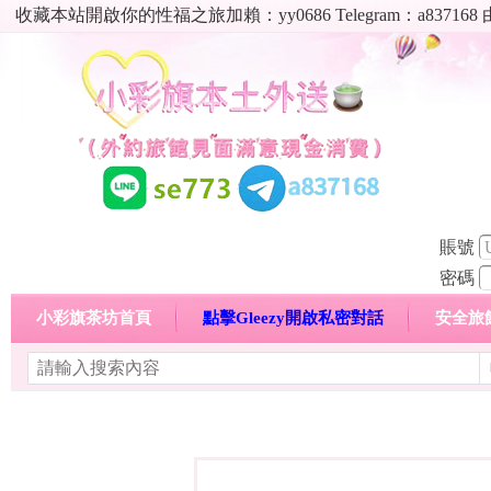
收藏本站開啟你的性福之旅加賴：yy0686 Telegram：a8
賬號
密碼
小彩旗茶坊首頁
點擊Gleezy開啟私密對話
安全旅
明碼標價特惠專區
熱門喝茶心得分享
高顏值現役