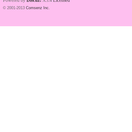
Powered by
Discuz!
X3.4
Licensed
© 2001-2013
Comsenz Inc.