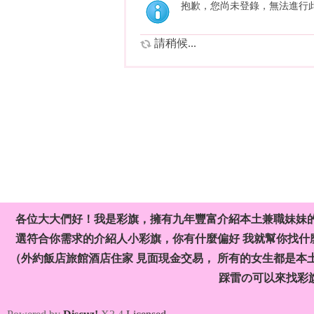
抱歉，您尚未登錄，無法進行
請稍候...
各位大大們好！我是彩旗，擁有九年豐富介紹本土兼職妹妹
選符合你需求的介紹人小彩旗，你有什麼偏好 我就幫你找什麼
（外約飯店旅館酒店住家 見面現金交易， 所有的女生都是本
踩雷の可以來找彩