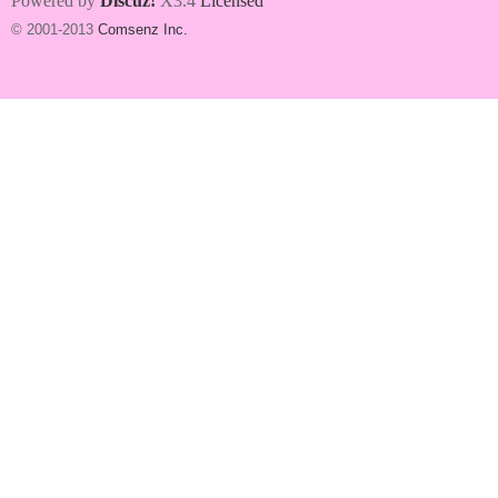
Powered by
Discuz!
X3.4
Licensed
© 2001-2013
Comsenz Inc.