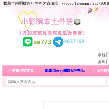
收藏本站開啟你的性福之旅加賴：yy0686 Telegram：a8
賬號
密碼
小彩旗茶坊首頁
點擊Gleezy開啟私密對話
安全旅
明碼標價特惠專區
熱門喝茶心得分享
高顏值現役