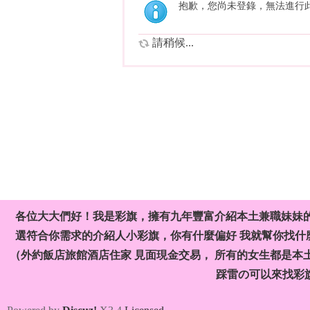
抱歉，您尚未登錄，無法進行
請稍候...
各位大大們好！我是彩旗，擁有九年豐富介紹本土兼職妹妹
選符合你需求的介紹人小彩旗，你有什麼偏好 我就幫你找什麼
（外約飯店旅館酒店住家 見面現金交易， 所有的女生都是本
踩雷の可以來找彩