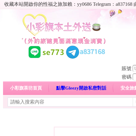
收藏本站開啟你的性福之旅加賴：yy0686 Telegram：a8
賬號
密碼
小彩旗茶坊首頁
點擊Gleezy開啟私密對話
安全旅
明碼標價特惠專區
熱門喝茶心得分享
高顏值現役