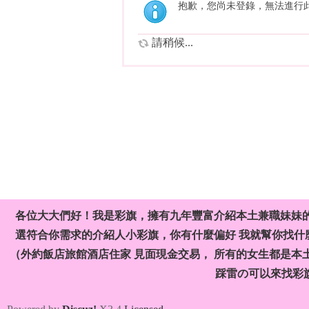
抱歉，您尚未登錄，無法進行
請稍候...
各位大大們好！我是彩旗，擁有九年豐富介紹本土兼職妹妹
選符合你需求的介紹人小彩旗，你有什麼偏好 我就幫你找什麼
（外約飯店旅館酒店住家 見面現金交易， 所有的女生都是本
踩雷の可以來找彩