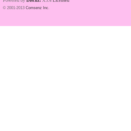
Powered by
Discuz!
X3.4
Licensed
© 2001-2013
Comsenz Inc.