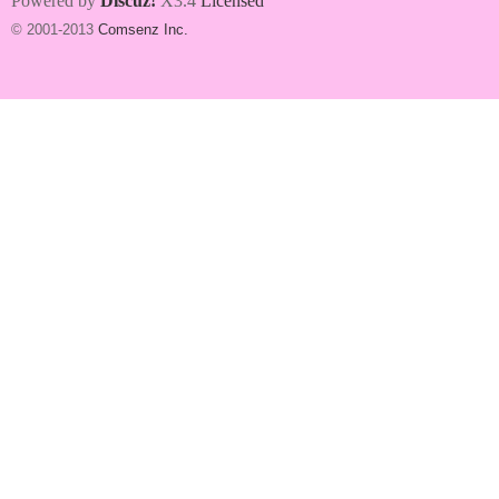
Powered by
Discuz!
X3.4
Licensed
© 2001-2013
Comsenz Inc.