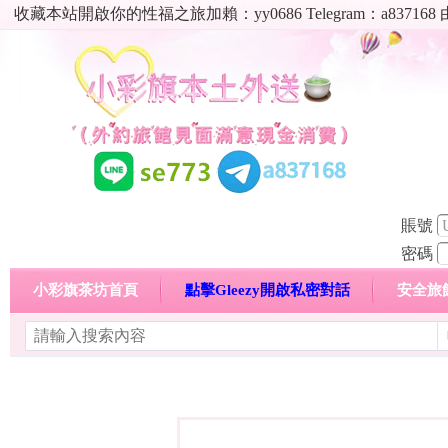
收藏本站開啟你的性福之旅加賴：yy0686 Telegram：a8
賬號
密碼
小彩旗茶坊首頁
點擊Gleezy開啟私密對話
安全旅
明碼標價特惠專區
熱門喝茶心得分享
高顏值現役