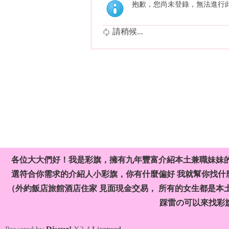
抱歉，您尚未登錄，無法進行
請稍候...
各位大大們好！我是彩旗，擁有九年豐富介紹本土兼職妹妹
選符合你需求的介紹人小彩旗，你有什麼偏好 我就幫你找什麼
（外約飯店旅館酒店住家 見面現金交易， 所有的女生都是本
踩雷の可以來找彩