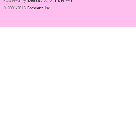
Powered by
Discuz!
X3.4
Licensed
© 2001-2013
Comsenz Inc.