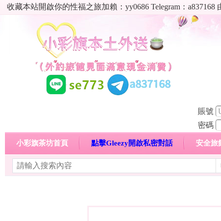
收藏本站開啟你的性福之旅加賴：yy0686 Telegram：a8
賬號
密碼
小彩旗茶坊首頁
點擊Gleezy開啟私密對話
安全旅
明碼標價特惠專區
熱門喝茶心得分享
高顏值現役