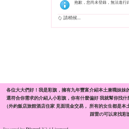
抱歉，您尚未登錄，無法進行
請稍候...
各位大大們好！我是彩旗，擁有九年豐富介紹本土兼職妹妹
選符合你需求的介紹人小彩旗，你有什麼偏好 我就幫你找什麼
（外約飯店旅館酒店住家 見面現金交易， 所有的女生都是本
踩雷の可以來找彩