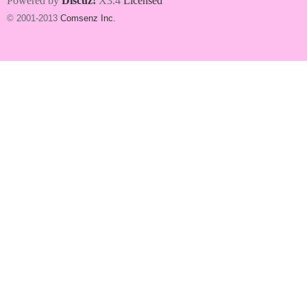
Powered by
Discuz!
X3.4
Licensed
© 2001-2013
Comsenz Inc.