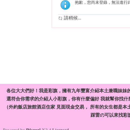
抱歉，您尚未登錄，無法進行
請稍候...
各位大大們好！我是彩旗，擁有九年豐富介紹本土兼職妹妹
選符合你需求的介紹人小彩旗，你有什麼偏好 我就幫你找什麼
（外約飯店旅館酒店住家 見面現金交易， 所有的女生都是本
踩雷の可以來找彩