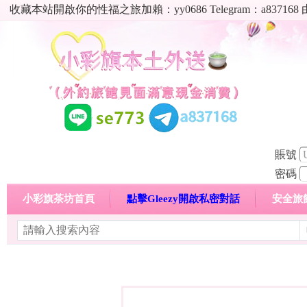
收藏本站開啟你的性福之旅加賴：yy0686 Telegram：a8
賬號
密碼
小彩旗茶坊首頁
點擊Gleezy開啟私密對話
安全旅
明碼標價特惠專區
熱門喝茶心得分享
高顏值現役