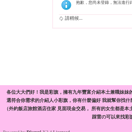
抱歉，您尚未登錄，無法進行
請稍候...
各位大大們好！我是彩旗，擁有九年豐富介紹本土兼職妹妹
選符合你需求的介紹人小彩旗，你有什麼偏好 我就幫你找什麼
（外約飯店旅館酒店住家 見面現金交易， 所有的女生都是本
踩雷の可以來找彩