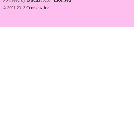
Powered by
Discuz!
X3.4
Licensed
© 2001-2013
Comsenz Inc.