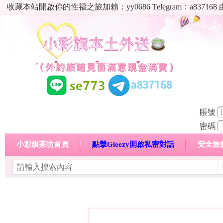
收藏本站開啟你的性福之旅加賴：yy0686 Telegram：a8
賬號
密碼
小彩旗茶坊首頁
點擊Gleezy開啟私密對話
安全旅
明碼標價特惠專區
熱門喝茶心得分享
高顏值現役