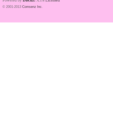
Powered by
Discuz!
X3.4
Licensed
© 2001-2013
Comsenz Inc.