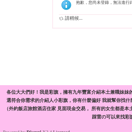
抱歉，您尚未登錄，無法進行
請稍候...
各位大大們好！我是彩旗，擁有九年豐富介紹本土兼職妹妹
選符合你需求的介紹人小彩旗，你有什麼偏好 我就幫你找什麼
（外約飯店旅館酒店住家 見面現金交易， 所有的女生都是本
踩雷の可以來找彩