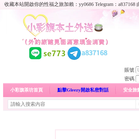
收藏本站開啟你的性福之旅加賴：yy0686 Telegram：a8
賬號
密碼
小彩旗茶坊首頁
點擊Gleezy開啟私密對話
安全旅
明碼標價特惠專區
熱門喝茶心得分享
高顏值現役