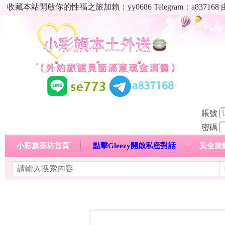
收藏本站開啟你的性福之旅加賴：yy0686 Telegram：a8
賬號
密碼
小彩旗茶坊首頁
點擊Gleezy開啟私密對話
安全旅
明碼標價特惠專區
熱門喝茶心得分享
高顏值現役