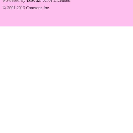
Powered by
Discuz!
X3.4
Licensed
© 2001-2013
Comsenz Inc.