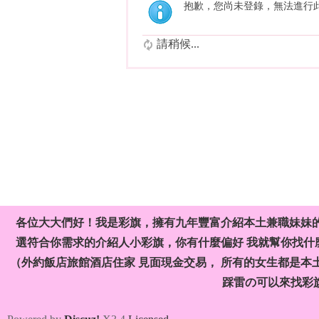
抱歉，您尚未登錄，無法進行
請稍候...
各位大大們好！我是彩旗，擁有九年豐富介紹本土兼職妹妹
選符合你需求的介紹人小彩旗，你有什麼偏好 我就幫你找什麼
（外約飯店旅館酒店住家 見面現金交易， 所有的女生都是本
踩雷の可以來找彩