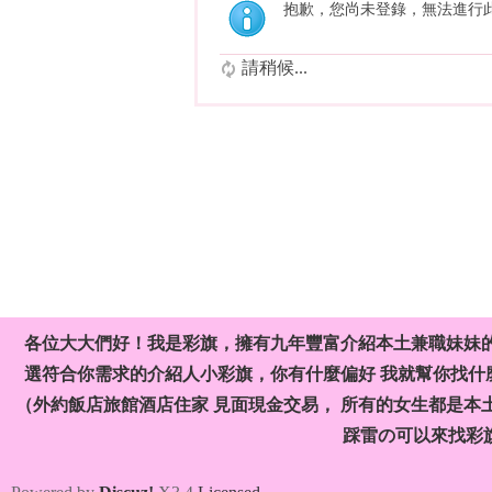
抱歉，您尚未登錄，無法進行
請稍候...
各位大大們好！我是彩旗，擁有九年豐富介紹本土兼職妹妹
選符合你需求的介紹人小彩旗，你有什麼偏好 我就幫你找什麼
（外約飯店旅館酒店住家 見面現金交易， 所有的女生都是本
踩雷の可以來找彩