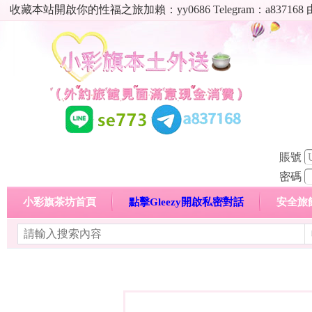
收藏本站開啟你的性福之旅加賴：yy0686 Telegram：a8
賬號
密碼
小彩旗茶坊首頁
點擊Gleezy開啟私密對話
安全旅
明碼標價特惠專區
熱門喝茶心得分享
高顏值現役