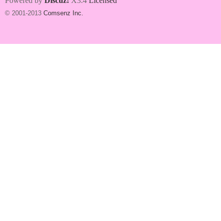
Powered by
Discuz!
X3.4
Licensed
© 2001-2013
Comsenz Inc.