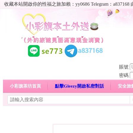
收藏本站開啟你的性福之旅加賴：yy0686 Telegram：a8
賬號
密碼
小彩旗茶坊首頁
點擊Gleezy開啟私密對話
安全旅
明碼標價特惠專區
熱門喝茶心得分享
高顏值現役