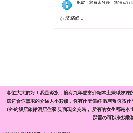
抱歉，您尚未登錄，無法進行
請稍候...
各位大大們好！我是彩旗，擁有九年豐富介紹本土兼職妹妹
選符合你需求的介紹人小彩旗，你有什麼偏好 我就幫你找什麼
（外約飯店旅館酒店住家 見面現金交易， 所有的女生都是本
踩雷の可以來找彩