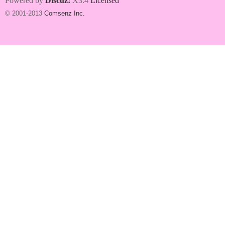
Powered by
Discuz!
X3.4
Licensed
© 2001-2013
Comsenz Inc.