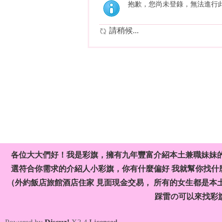
抱歉，您尚未登錄，無法進行
請稍候...
各位大大們好！我是彩旗，擁有九年豐富介紹本土兼職妹妹
選符合你需求的介紹人小彩旗，你有什麼偏好 我就幫你找什麼
（外約飯店旅館酒店住家 見面現金交易， 所有的女生都是本
踩雷の可以來找彩