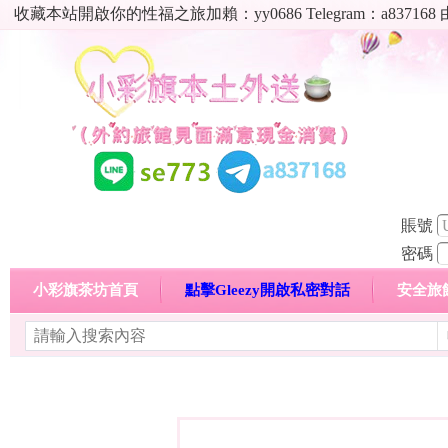
收藏本站開啟你的性福之旅加賴：yy0686 Telegram：a8
賬號
密碼
小彩旗茶坊首頁
點擊Gleezy開啟私密對話
安全旅
明碼標價特惠專區
熱門喝茶心得分享
高顏值現役