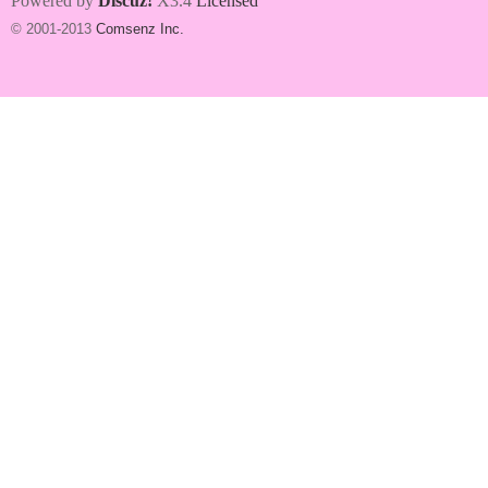
Powered by
Discuz!
X3.4
Licensed
© 2001-2013
Comsenz Inc.