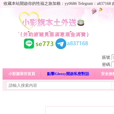
收藏本站開啟你的性福之旅加賴：yy0686 Telegram：a8
賬號
密碼
小彩旗茶坊首頁
點擊Gleezy開啟私密對話
安全旅
明碼標價特惠專區
熱門喝茶心得分享
高顏值現役