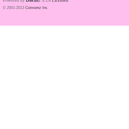
Powered by
Discuz!
X3.4
Licensed
© 2001-2013
Comsenz Inc.