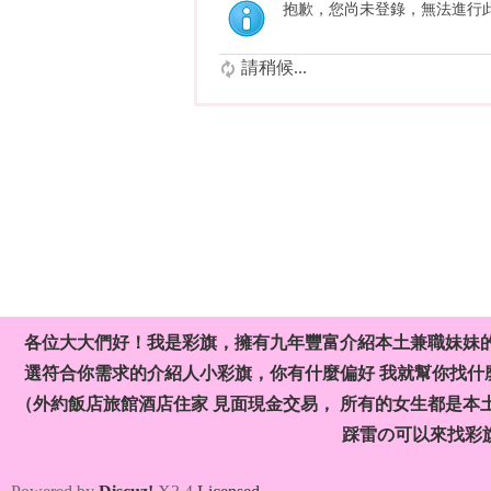
抱歉，您尚未登錄，無法進行
請稍候...
各位大大們好！我是彩旗，擁有九年豐富介紹本土兼職妹妹
選符合你需求的介紹人小彩旗，你有什麼偏好 我就幫你找什麼
（外約飯店旅館酒店住家 見面現金交易， 所有的女生都是本
踩雷の可以來找彩