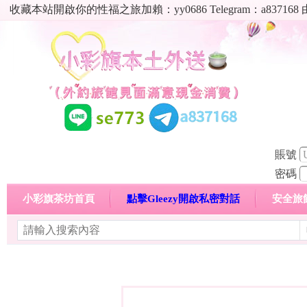
收藏本站開啟你的性福之旅加賴：yy0686 Telegram：a8
賬號
密碼
小彩旗茶坊首頁
點擊Gleezy開啟私密對話
安全旅
明碼標價特惠專區
熱門喝茶心得分享
高顏值現役