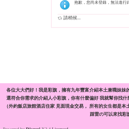
抱歉，您尚未登錄，無法進行
請稍候...
各位大大們好！我是彩旗，擁有九年豐富介紹本土兼職妹妹
選符合你需求的介紹人小彩旗，你有什麼偏好 我就幫你找什麼
（外約飯店旅館酒店住家 見面現金交易， 所有的女生都是本
踩雷の可以來找彩