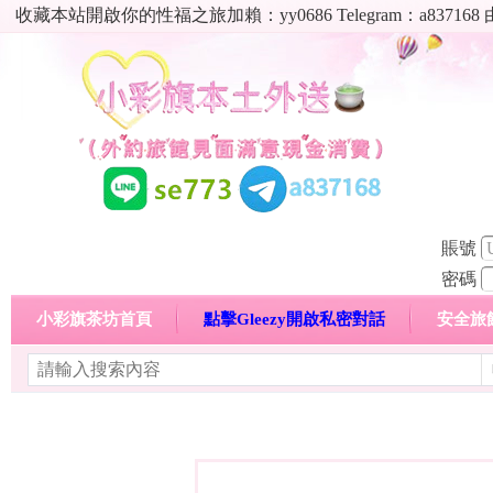
收藏本站開啟你的性福之旅加賴：yy0686 Telegram：a8
賬號
密碼
小彩旗茶坊首頁
點擊Gleezy開啟私密對話
安全旅
明碼標價特惠專區
熱門喝茶心得分享
高顏值現役