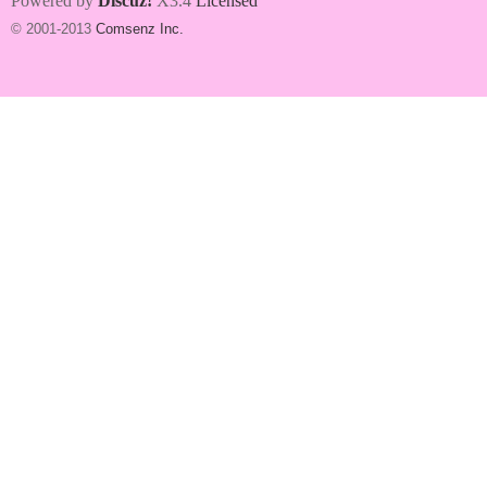
Powered by
Discuz!
X3.4
Licensed
© 2001-2013
Comsenz Inc.