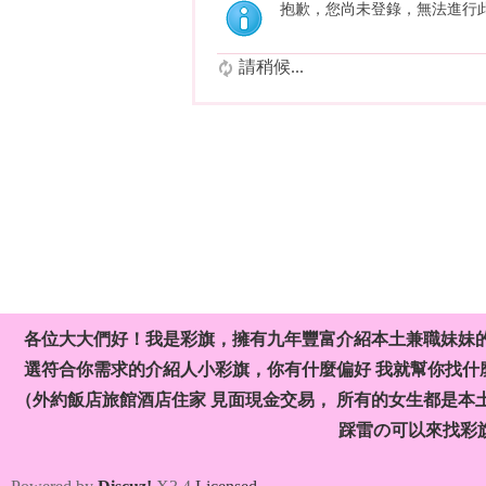
抱歉，您尚未登錄，無法進行
請稍候...
各位大大們好！我是彩旗，擁有九年豐富介紹本土兼職妹妹
選符合你需求的介紹人小彩旗，你有什麼偏好 我就幫你找什麼
（外約飯店旅館酒店住家 見面現金交易， 所有的女生都是本
踩雷の可以來找彩